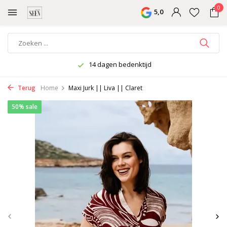
0
5,0
14 dagen bedenktijd
Terug
Home
Maxi Jurk || Liva || Claret
50% sale