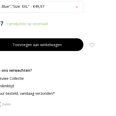
 Blue","Size: XXL" - €49,97
97
1 producten op voorraad
Uitverkocht
Toevoegen aan winkelwagen
Uitverkocht
Uitverkocht
n ons verwachten?
ieuwe Collectie
denktijd
uur besteld, vandaag verzonden*
Delen