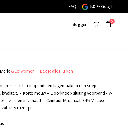
nktijd
FAQ
5,0
@
Google
0
Inloggen
Merk:
&Co women
Bekijk alles Jurken
Account aanmaken
dress is licht uitlopende en is gemaakt in een soepel
Account aanmaken
e kwaliteit, – Korte mouw – Doorknoop sluiting voorpand - V-
er – Zakken in zijnaad. – Ceintuur Materiaal: 84% Viscose –
Valt iets ruim qu
e: