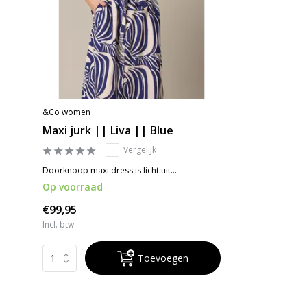
&Co women
Maxi jurk || Liva || Blue
Vergelijk
Doorknoop maxi dress is licht uit...
Op voorraad
€99,95
Incl. btw
Toevoegen