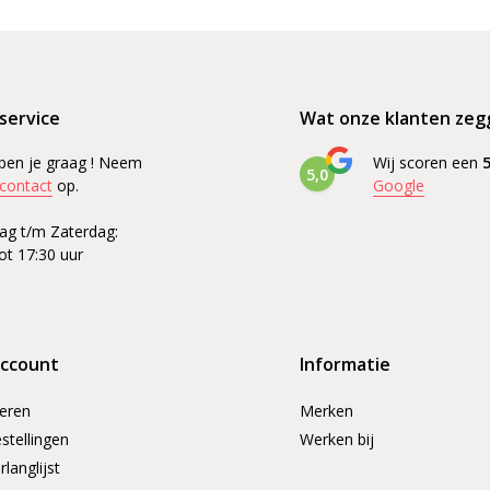
service
Wat onze klanten zeg
pen je graag ! Neem
Wij scoren een
5
5,0
contact
op.
Google
g t/m Zaterdag:
ot 17:30 uur
account
Informatie
reren
Merken
stellingen
Werken bij
rlanglijst