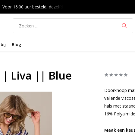
Voor 16:00 uur besteld, dezelfde dag verzonden
14 dagen bede
bij
Blog
| Liva || Blue
Doorknoop maxi 
vallende viscos
hals met staand
16% Polyaimide 
Maak een keuz