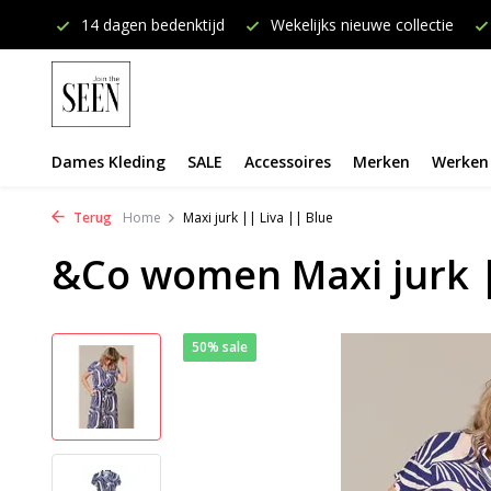
onden
14 dagen bedenktijd
Wekelijks nieuwe collectie
Dames Kleding
SALE
Accessoires
Merken
Werken 
Terug
Home
Maxi jurk || Liva || Blue
&Co women Maxi jurk |
50% sale