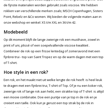
de fijnste materialen worden gebruikt zoals viscose. We hebben
rokken van verschillende merken zoals; MSCH Copenhagen, Sisters
Point, Rebelz en &Co women. Wij bieden de volgende maten aan in
onze webshop en winkel: XS t/m XXL en 36 t/m 42.
Modebeeld
Op dit moment blijft de lange zwierige rok een musthave, zowel in
print of uni, plissé of een soepelvallende viscose kwaliteit .
Combineer de rok op een frisse lentedag of zomeravond met een
fijnbrei trui - top van Saint Tropez en op de warm dagen met een top
of T-shirt.
Hoe style in een rok?
Een rok, en het maakt niet uit welke lengte de rok heeft is heel leuk
te dragen met een fijnbrei trui, T-shirt of Top. Of je nu een koker rok,
zwierige rok of lange rok aan hebt, een strakke top of T-shirt is altijd
een mooie combinatie. Doe een puntje van je top in de rok en je
creëert een taille. Ook kun je gerust een top strak bij de rok in