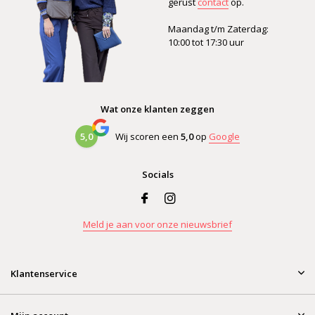
gerust
contact
op.
Maandag t/m Zaterdag:
10:00 tot 17:30 uur
Wat onze klanten zeggen
5,0
Wij scoren een
5,0
op
Google
Socials
Meld je aan voor onze nieuwsbrief
Klantenservice