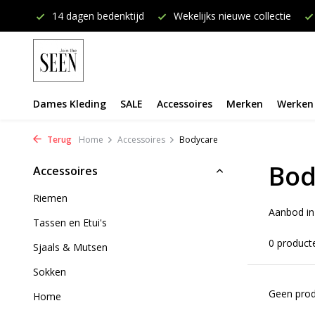
onden
14 dagen bedenktijd
Wekelijks nieuwe collectie
Dames Kleding
SALE
Accessoires
Merken
Werken 
Terug
Home
Accessoires
Bodycare
Bod
Accessoires
Riemen
Aanbod in
Tassen en Etui's
0 product
Sjaals & Mutsen
Sokken
Geen prod
Home