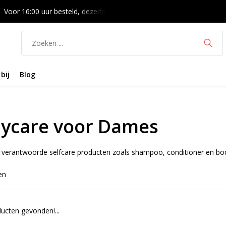
Voor 16:00 uur besteld, dezelfde dag verzonden
14 dagen bede
bij
Blog
ycare voor Dames
 verantwoorde selfcare producten zoals shampoo, conditioner en b
en
ucten gevonden!...