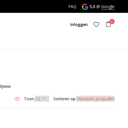
nktijd
FAQ
5,0
@
Google
0
Inloggen
Account aanmaken
odywas
Account aanmaken
Toon:
Sorteren op: