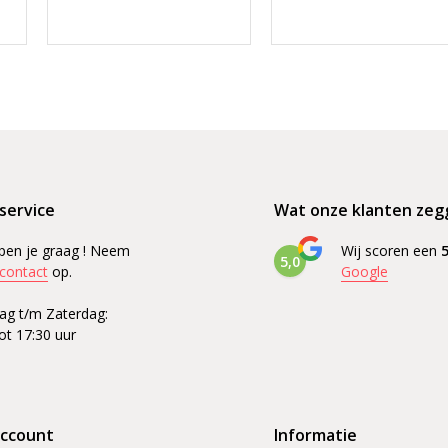
service
Wat onze klanten zeg
pen je graag ! Neem
Wij scoren een
5
5,0
contact
op.
Google
g t/m Zaterdag:
ot 17:30 uur
account
Informatie