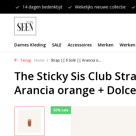
onden
14 dagen bedenktijd
Wekelijks nieuwe collectie
Dames Kleding
SALE
Accessoires
Merken
Werken 
Terug
Home
Strap || Il Solé || Arancia o...
The Sticky Sis Club Stra
Arancia orange + Dolce
30% sale