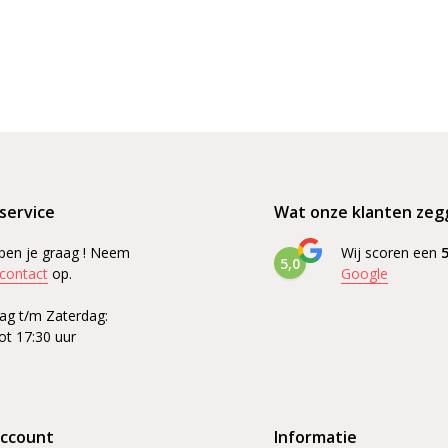
service
Wat onze klanten zeg
pen je graag ! Neem
Wij scoren een
5
5,0
contact
op.
Google
g t/m Zaterdag:
ot 17:30 uur
account
Informatie