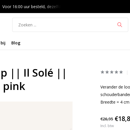
Voor 16:00 uur besteld, dezelfde dag verzonden
14 dagen bede
bij
Blog
p || Il Solé ||
 pink
Verander de loo
schouderbanden
Breedte = 4 cm
€18,
€26,95
Incl. btw