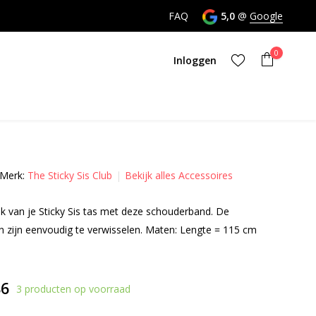
nktijd
FAQ
5,0
@
Google
0
Inloggen
Merk:
The Sticky Sis Club
Bekijk alles Accessoires
Account aanmaken
k van je Sticky Sis tas met deze schouderband. De
Account aanmaken
 zijn eenvoudig te verwisselen. Maten: Lengte = 115 cm
86
3 producten op voorraad