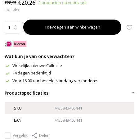
€20,26
€28,95
2 producten op voorraad
Incl. btw
Toevoegen aan winkelwagen
Wat kun je van ons verwachten?
Wekelijks nieuwe Collectie
14 dagen bedenktijd
Voor 16:00 uur besteld, vandaag verzonden*
Productspecificaties
SKU
7435843465441
EAN
7435843465441
Vergelijk
Delen