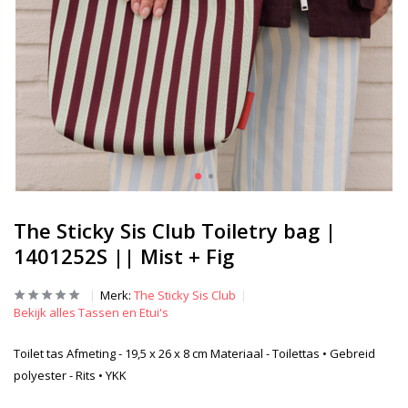
The Sticky Sis Club Toiletry bag |
1401252S || Mist + Fig
Merk:
The Sticky Sis Club
Bekijk alles Tassen en Etui's
Toilet tas Afmeting - 19,5 x 26 x 8 cm Materiaal - Toilettas • Gebreid
polyester - Rits • YKK