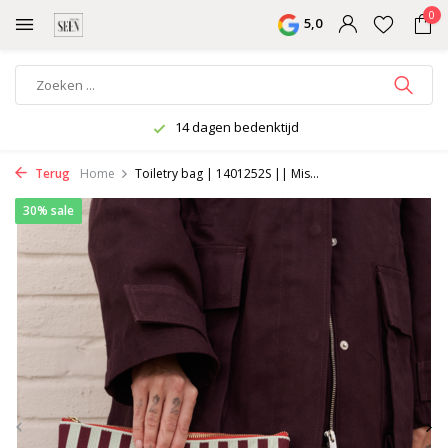
0
5,0
14 dagen bedenktijd
Terug
Home
Toiletry bag | 1401252S || Mis...
30% sale