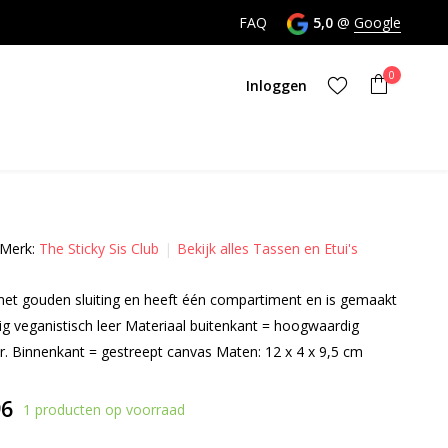
FAQ
5,0
@
Google
0
Inloggen
Merk:
The Sticky Sis Club
Bekijk alles Tassen en Etui's
Account aanmaken
t gouden sluiting en heeft één compartiment en is gemaakt
Account aanmaken
 veganistisch leer Materiaal buitenkant = hoogwaardig
er. Binnenkant = gestreept canvas Maten: 12 x 4 x 9,5 cm
96
1 producten op voorraad