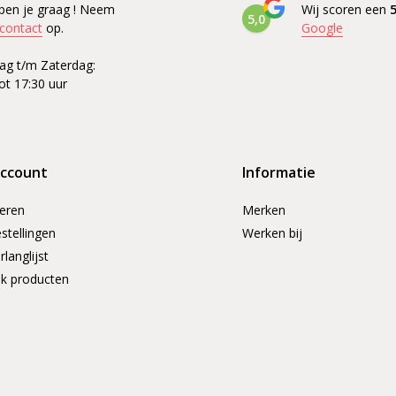
pen je graag ! Neem
Wij scoren een
5
5,0
contact
op.
Google
g t/m Zaterdag:
ot 17:30 uur
account
Informatie
reren
Merken
stellingen
Werken bij
rlanglijst
jk producten