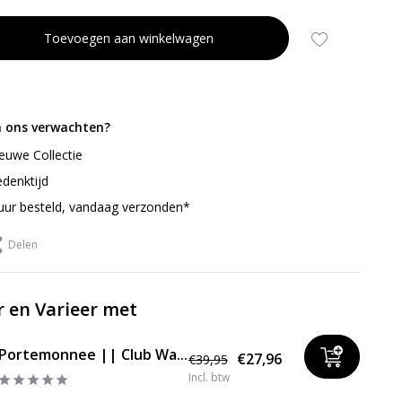
Toevoegen aan winkelwagen
n ons verwachten?
ieuwe Collectie
denktijd
uur besteld, vandaag verzonden*
Delen
 en Varieer met
Portemonnee || Club Wa...
€27,96
€39,95
Incl. btw