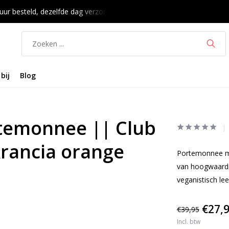
uur besteld, dezelfde dag verzonden
bij
Blog
rtemonnee || Club
Arancia orange
Portemonnee me
van hoogwaardig
veganistisch le
€27,
€39,95
Incl. btw