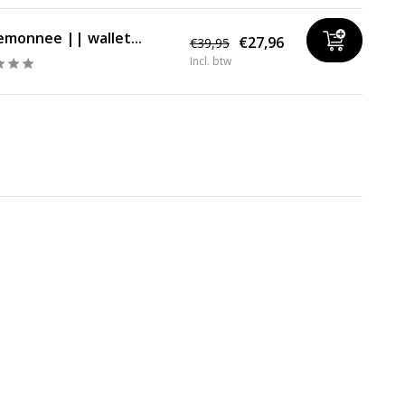
emonnee || wallet...
€27,96
€39,95
Incl. btw