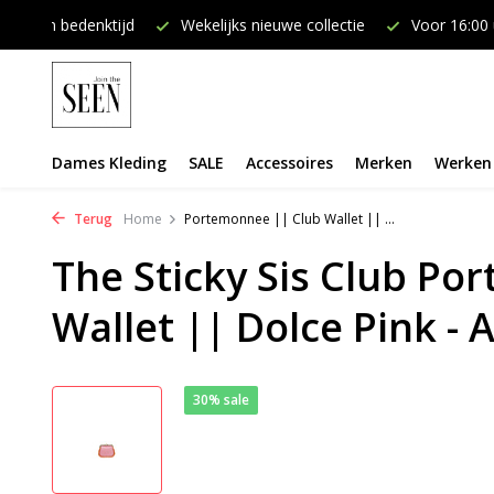
4 dagen bedenktijd
Wekelijks nieuwe collectie
Voor 16:00 
Dames Kleding
SALE
Accessoires
Merken
Werken 
Terug
Home
Portemonnee || Club Wallet || ...
The Sticky Sis Club Po
Wallet || Dolce Pink - 
30% sale