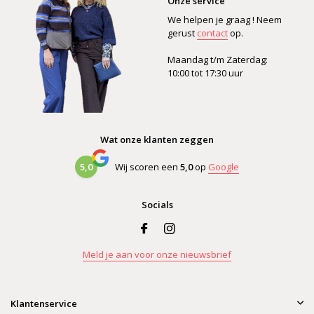
Onze service
We helpen je graag ! Neem
gerust
contact
op.
Maandag t/m Zaterdag:
10:00 tot 17:30 uur
Wat onze klanten zeggen
5,0
Wij scoren een
5,0
op
Google
Socials
Meld je aan voor onze nieuwsbrief
Klantenservice