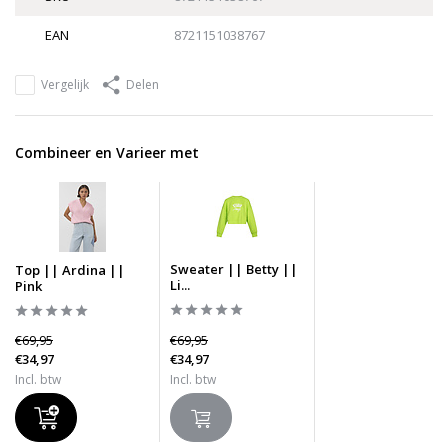
EAN
8721151038767
Vergelijk
Delen
Combineer en Varieer met
Sweater || Betty ||
Top || Ardina ||
Li...
Pink
€69,95
€69,95
€34,97
€34,97
Incl. btw
Incl. btw