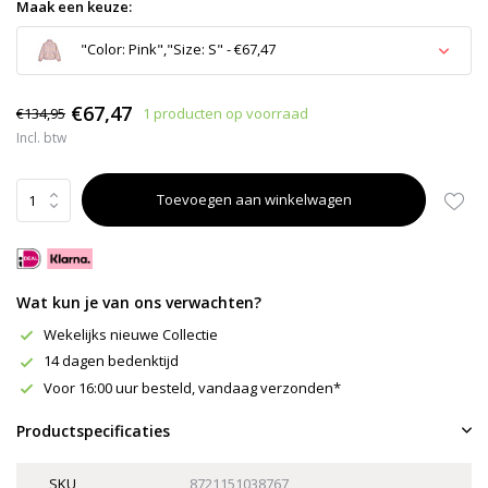
Maak een keuze:
"Color: Pink","Size: S" - €67,47
Uitverkocht
€67,47
€134,95
1 producten op voorraad
Incl. btw
Toevoegen aan winkelwagen
Uitverkocht
Uitverkocht
Wat kun je van ons verwachten?
Wekelijks nieuwe Collectie
14 dagen bedenktijd
Voor 16:00 uur besteld, vandaag verzonden*
Productspecificaties
SKU
8721151038767