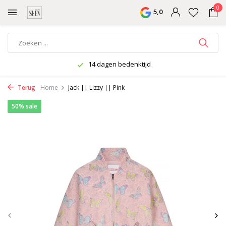
0
5,0
14 dagen bedenktijd
Terug
Home
Jack || Lizzy || Pink
50% sale