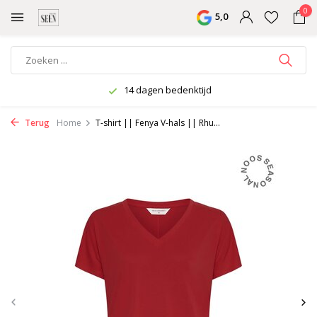
0
5,0
14 dagen bedenktijd
Terug
Home
T-shirt || Fenya V-hals || Rhu...