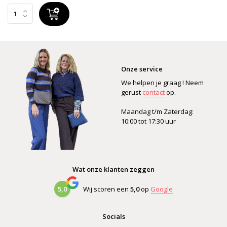
Onze service
We helpen je graag ! Neem
gerust
contact
op.
Maandag t/m Zaterdag:
10:00 tot 17:30 uur
Wat onze klanten zeggen
5,0
Wij scoren een
5,0
op
Google
Socials