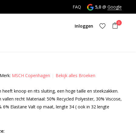
00 uur besteld, dezelfde dag verzonden
FAQ
5,0
@
Google
0
Inloggen
Merk:
MSCH Copenhagen
Bekijk alles Broeken
Account aanmaken
heeft knoop en rits sluiting, een hoge taille en steekzakken.
Account aanmaken
 vallen recht Materiaal: 50% Recycled Polyester, 30% Viscose,
 6% Elastane Valt op maat, lengte 34 ( ook in 32 lengte
e: