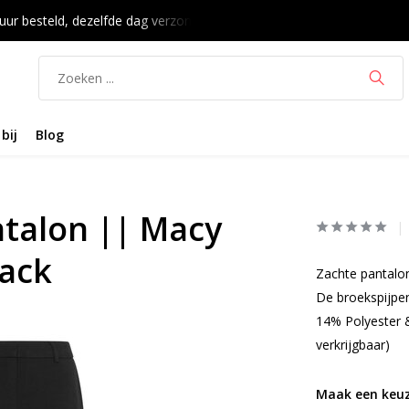
14 dagen bedenktijd
Wekelijks nieuwe collectie
Voor 16:
bij
Blog
talon || Macy
lack
Zachte pantalon 
De broekspijpen
14% Polyester &
verkrijgbaar)
Maak een keuz