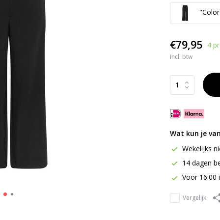
"Color:
€79,95
4 p
Incl. btw
Wat kun je va
Wekelijks n
14 dagen be
Voor 16:00 
Vergelijk