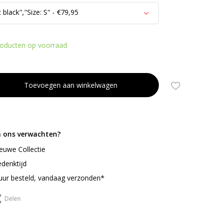
 black","Size: S" - €79,95
roducten op voorraad
Toevoegen aan winkelwagen
Uitverkocht
n ons verwachten?
Uitverkocht
ieuwe Collectie
denktijd
uur besteld, vandaag verzonden*
Delen