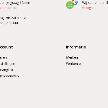
pen je graag ! Neem
Wij scoren een
5
5,0
contact
op.
Google
g t/m Zaterdag:
ot 17:30 uur
account
Informatie
reren
Merken
stellingen
Werken bij
rlanglijst
jk producten