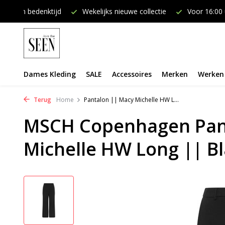
e collectie
Voor 16:00 uur besteld, dezelfde dag verzonden
Dames Kleding
SALE
Accessoires
Merken
Werken 
Terug
Home
Pantalon || Macy Michelle HW L...
MSCH Copenhagen Pan
Michelle HW Long || B