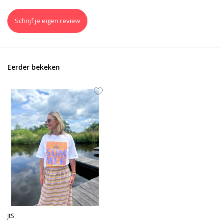
Schrijf je eigen review
Eerder bekeken
JtS