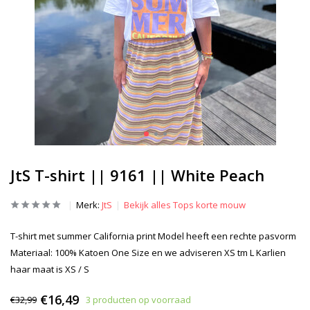
JtS T-shirt || 9161 || White Peach
Merk:
JtS
Bekijk alles Tops korte mouw
T-shirt met summer California print Model heeft een rechte pasvorm
Materiaal: 100% Katoen One Size en we adviseren XS tm L Karlien
haar maat is XS / S
€16,49
€32,99
3 producten op voorraad