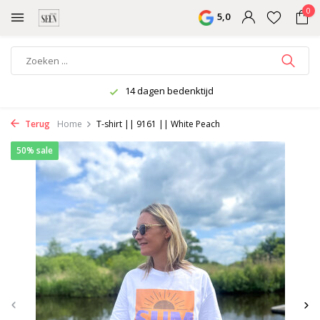
0
5,0
14 dagen bedenktijd
Terug
Home
T-shirt || 9161 || White Peach
50% sale