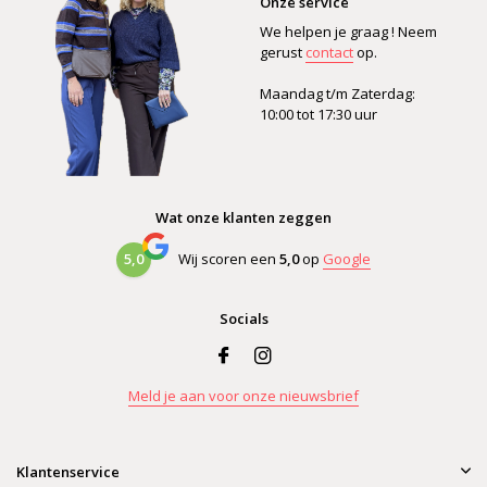
Onze service
We helpen je graag ! Neem
gerust
contact
op.
Maandag t/m Zaterdag:
10:00 tot 17:30 uur
Wat onze klanten zeggen
5,0
Wij scoren een
5,0
op
Google
Socials
Meld je aan voor onze nieuwsbrief
Klantenservice