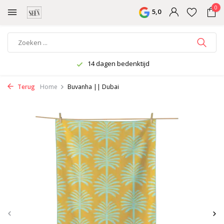
0
5,0
14 dagen bedenktijd
Terug
Home
Buvanha || Dubai