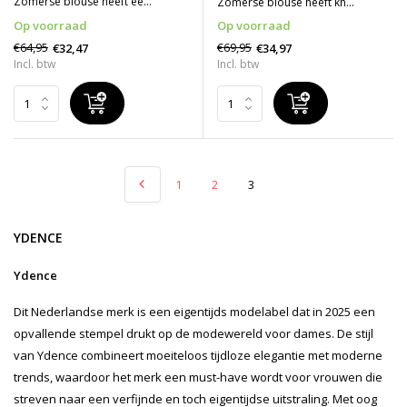
Zomerse blouse heeft ee...
Zomerse blouse heeft kn...
Op voorraad
Op voorraad
€64,95
€69,95
€32,47
€34,97
Incl. btw
Incl. btw
1
2
3
YDENCE
Ydence
Dit Nederlandse merk is een eigentijds modelabel dat in 2025 een
opvallende stempel drukt op de modewereld voor dames. De stijl
van Ydence combineert moeiteloos tijdloze elegantie met moderne
trends, waardoor het merk een must-have wordt voor vrouwen die
streven naar een verfijnde en toch eigentijdse uitstraling. Met oog