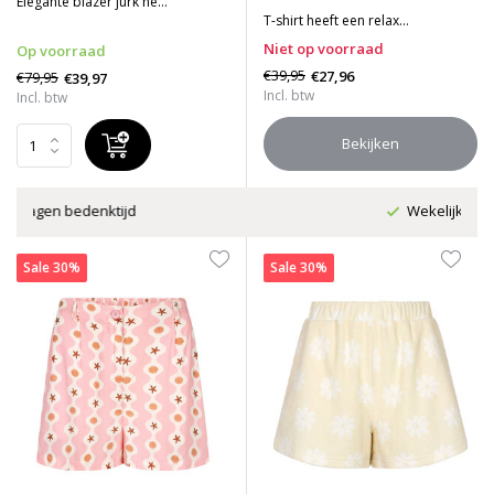
Elegante blazer jurk he...
T-shirt heeft een relax...
Niet op voorraad
Op voorraad
€39,95
€27,96
€79,95
€39,97
Incl. btw
Incl. btw
Bekijken
Wekelijks nieuwe collectie
Sale 30%
Sale 30%