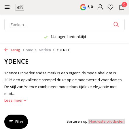
0
5,0
Wekelijks nieuwe collectie
Terug
Home
Merken
YDENCE
YDENCE
Ydence Dit Nederlandse merk is een eigentijds modelabel dat in
2025 een opvallende stempel drukt op de modewereld voor dames.
De stijl van Ydence combineert moeiteloos tijdloze elegantie met
mod...
Lees meer
Sorteren op:
Filter