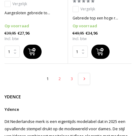
Vergelijk
Vergelijk
Aangesloten gebreide to...
Gebreide top een hoge r...
Op voorraad
Op voorraad
€39,95
€49,95
€27,96
€34,96
Incl. btw
Incl. btw
1
2
3
YDENCE
Ydence
Dit Nederlandse merk is een eigentijds modelabel dat in 2025 een
opvallende stempel drukt op de modewereld voor dames. De stijl
van Ydence combineert moeiteloos tijdloze elegantie met moderne