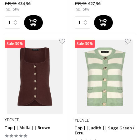
€49,95
€39,95
€34,96
€27,96
Incl. btw
Incl. btw
Sale 30%
Sale 30%
YDENCE
YDENCE
Top || Mella || Brown
Top || Judith || Sage Green /
Ecru