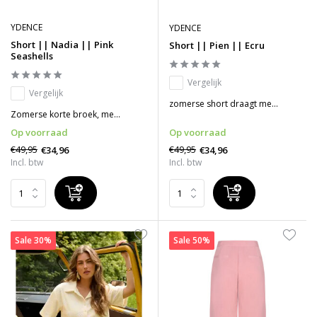
YDENCE
YDENCE
Short || Nadia || Pink
Short || Pien || Ecru
Seashells
Vergelijk
Vergelijk
zomerse short draagt me...
Zomerse korte broek, me...
Op voorraad
Op voorraad
€49,95
€49,95
€34,96
€34,96
Incl. btw
Incl. btw
Sale 30%
Sale 50%