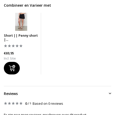
Combineer en Varieer met
Short || Penny short
|...
€69,95
Incl. btw
Reviews
0
/
Based on 0 reviews
5
Er zijn nog geen reviews geschreven over dit product..