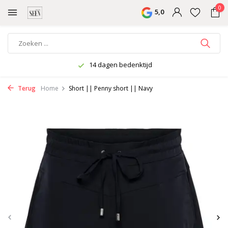
0
5,0
14 dagen bedenktijd
Terug
Home
Short || Penny short || Navy