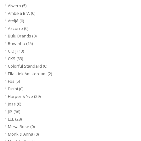
Alwero
(5)
Ambika B.V.
(0)
Ateljé
(0)
Azzurro
(0)
Bulu Brands
(0)
Buvanha
(15)
C.O.J
(13)
CKS
(33)
Colorful Standard
(0)
Ellastiek Amsterdam
(2)
Fos
(5)
Fushi
(0)
Harper & Yve
(29)
Joss
(0)
JtS
(56)
LEE
(28)
Mesa Rose
(0)
Monk & Anna
(0)