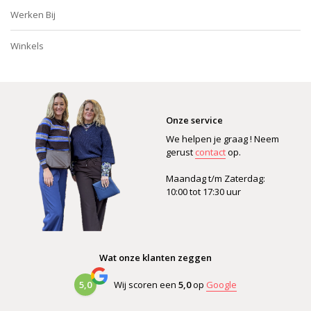
Werken Bij
Winkels
Onze service
We helpen je graag ! Neem
gerust
contact
op.
Maandag t/m Zaterdag:
10:00 tot 17:30 uur
Wat onze klanten zeggen
5,0
Wij scoren een
5,0
op
Google