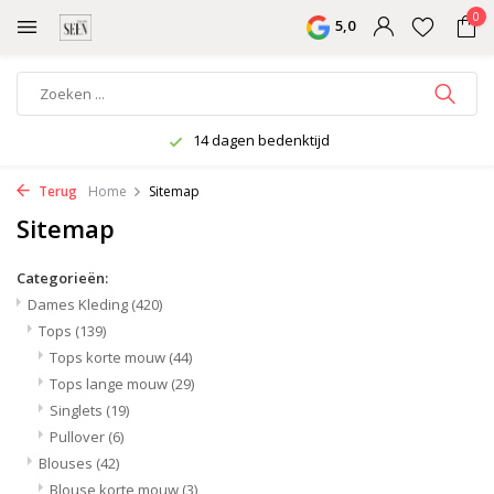
0
5,0
14 dagen bedenktijd
Terug
Home
Sitemap
Sitemap
Categorieën:
Dames Kleding
(420)
Tops
(139)
Tops korte mouw
(44)
Tops lange mouw
(29)
Singlets
(19)
Pullover
(6)
Blouses
(42)
Blouse korte mouw
(3)