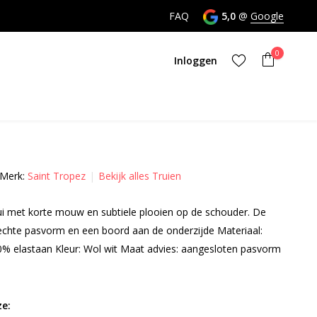
nktijd
FAQ
5,0
@
Google
0
Inloggen
Merk:
Saint Tropez
Bekijk alles Truien
Account aanmaken
rui met korte mouw en subtiele plooien op de schouder. De
Account aanmaken
echte pasvorm en een boord aan de onderzijde Materiaal:
0% elastaan Kleur: Wol wit Maat advies: aangesloten pasvorm
e: