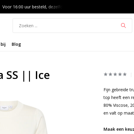
Voor 16:00 uur besteld, dezelfde dag verzonden
14 dagen bede
bij
Blog
 SS || Ice
Fijn gebreide t
top heeft een r
80% Viscose, 2
en valt op maat
Maak een keuz