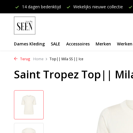
onden
14 dagen bedenktijd
Wekelijks nieuwe collectie
Dames Kleding
SALE
Accessoires
Merken
Werken 
Terug
Home
Top|| Mila SS || Ice
Saint Tropez Top|| Mila