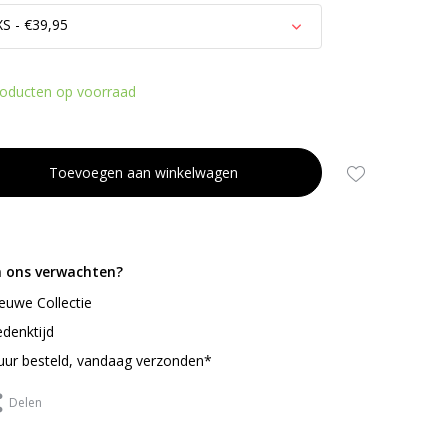
XS - €39,95
roducten op voorraad
Toevoegen aan winkelwagen
n ons verwachten?
Uitverkocht
ieuwe Collectie
Uitverkocht
denktijd
uur besteld, vandaag verzonden*
Delen