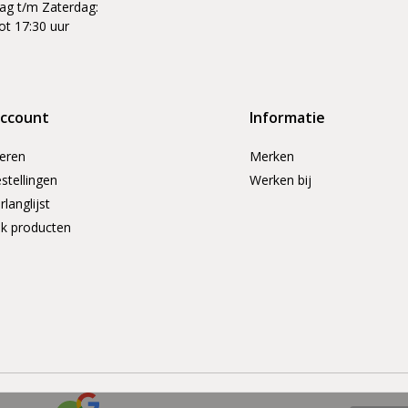
g t/m Zaterdag:
ot 17:30 uur
account
Informatie
reren
Merken
stellingen
Werken bij
rlanglijst
jk producten