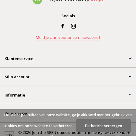
Socials
Meld je aan voor onze nieuwsbrief
Klantenservice
Mijn account
Informatie
Keurmerken
Door het gebruiken van onze website, ga je akkoord met het gebruik van
cookies om onze website te verbeteren.
Dit bericht verbergen
© 2026 Join the SEEN dames mode - Theme By
DMWS
x
Plus+