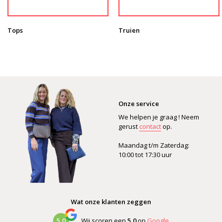
Tops
Truien
Onze service
We helpen je graag ! Neem
gerust
contact
op.
Maandag t/m Zaterdag:
10:00 tot 17:30 uur
Wat onze klanten zeggen
5,0
Wij scoren een
5,0
op
Google