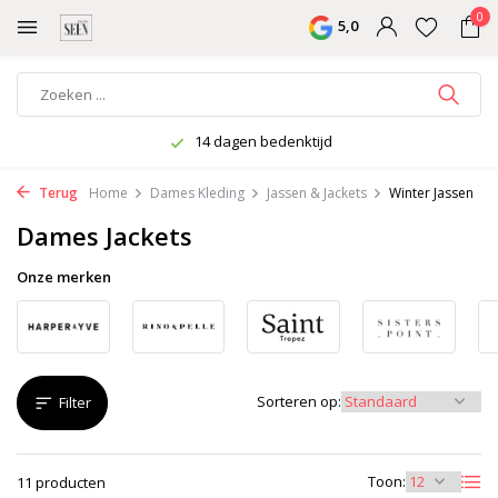
0
5,0
Wekelijks nieuwe collectie
Terug
Home
Dames Kleding
Jassen & Jackets
Winter Jassen
Dames Jackets
Onze merken
Sorteren op:
Filter
Toon:
11 producten