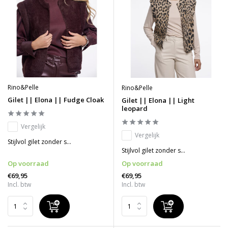
Rino&Pelle
Rino&Pelle
Gilet || Elona || Fudge Cloak
Gilet || Elona || Light
leopard
Vergelijk
Vergelijk
Stijlvol gilet zonder s...
Stijlvol gilet zonder s...
Op voorraad
Op voorraad
€69,95
€69,95
Incl. btw
Incl. btw