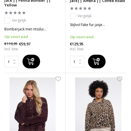
Jack || Fenna Bomber ||
Jack|| Ambra || Coffee Roast
Yellow
Vergelijk
Vergelijk
Stijlvol fake fur jasje...
Bomberjack met ritsslui...
Op voorraad
Op voorraad
€119,95
€59,97
€129,95
Incl. btw
Incl. btw