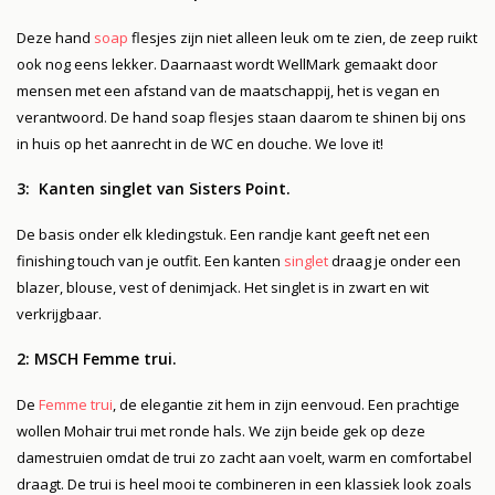
Deze hand
soap
flesjes zijn niet alleen leuk om te zien, de zeep ruikt
ook nog eens lekker. Daarnaast wordt WellMark gemaakt door
mensen met een afstand van de maatschappij, het is vegan en
verantwoord. De hand soap flesjes staan daarom te shinen bij ons
in huis op het aanrecht in de WC en douche. We love it!
3: Kanten singlet van Sisters Point.
De basis onder elk kledingstuk. Een randje kant geeft net een
finishing touch van je outfit. Een kanten
singlet
draag je onder een
blazer, blouse, vest of denimjack. Het singlet is in zwart en wit
verkrijgbaar.
2: MSCH Femme trui.
De
Femme trui
, de elegantie zit hem in zijn eenvoud. Een prachtige
wollen Mohair trui met ronde hals. We zijn beide gek op deze
damestruien omdat de trui zo zacht aan voelt, warm en comfortabel
draagt. De trui is heel mooi te combineren in een klassiek look zoals